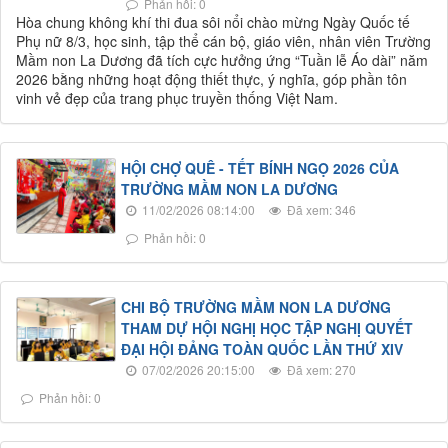
Phản hồi: 0
Hòa chung không khí thi đua sôi nổi chào mừng Ngày Quốc tế
Phụ nữ 8/3, học sinh, tập thể cán bộ, giáo viên, nhân viên Trường
Mầm non La Dương đã tích cực hưởng ứng “Tuần lễ Áo dài” năm
2026 bằng những hoạt động thiết thực, ý nghĩa, góp phần tôn
vinh vẻ đẹp của trang phục truyền thống Việt Nam.
HỘI CHỢ QUÊ - TẾT BÍNH NGỌ 2026 CỦA
TRƯỜNG MẦM NON LA DƯƠNG
11/02/2026 08:14:00
Đã xem: 346
Phản hồi: 0
CHI BỘ TRƯỜNG MẦM NON LA DƯƠNG
THAM DỰ HỘI NGHỊ HỌC TẬP NGHỊ QUYẾT
ĐẠI HỘI ĐẢNG TOÀN QUỐC LẦN THỨ XIV
07/02/2026 20:15:00
Đã xem: 270
Phản hồi: 0