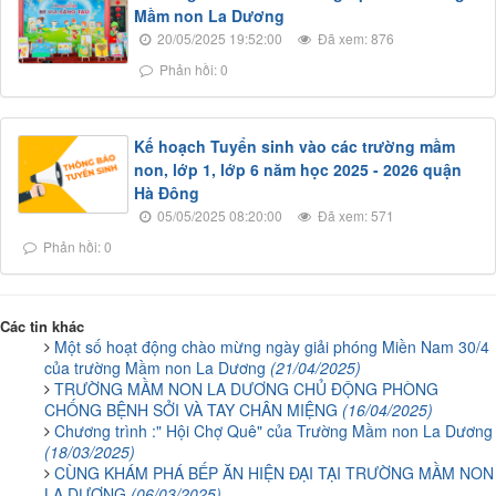
Mầm non La Dương
20/05/2025 19:52:00
Đã xem: 876
Phản hồi: 0
Kế hoạch Tuyển sinh vào các trường mầm
non, lớp 1, lớp 6 năm học 2025 - 2026 quận
Hà Đông
05/05/2025 08:20:00
Đã xem: 571
Phản hồi: 0
Các tin khác
Một số hoạt động chào mừng ngày giải phóng Miền Nam 30/4
của trường Mầm non La Dương
(21/04/2025)
TRƯỜNG MẦM NON LA DƯƠNG CHỦ ĐỘNG PHÒNG
CHỐNG BỆNH SỞI VÀ TAY CHÂN MIỆNG
(16/04/2025)
Chương trình :" Hội Chợ Quê" của Trường Mầm non La Dương
(18/03/2025)
CÙNG KHÁM PHÁ BẾP ĂN HIỆN ĐẠI TẠI TRƯỜNG MẦM NON
LA DƯƠNG
(06/03/2025)