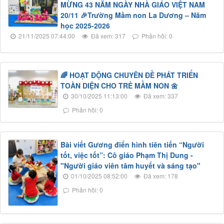
MỪNG 43 NĂM NGÀY NHÀ GIÁO VIỆT NAM
20/11 🎉Trường Mầm non La Dương – Năm
học 2025-2026
21/11/2025 07:44:00
Đã xem: 317
Phản hồi: 0
🌈 HOẠT ĐỘNG CHUYÊN ĐỀ PHÁT TRIỂN
TOÀN DIỆN CHO TRẺ MẦM NON 🌼
30/10/2025 11:13:00
Đã xem: 337
Phản hồi: 0
Bài viết Gương điển hình tiên tiến “Người
tốt, việc tốt”: Cô giáo Phạm Thị Dung -
"Người giáo viên tâm huyết và sáng tạo"
01/10/2025 08:52:00
Đã xem: 178
Phản hồi: 0