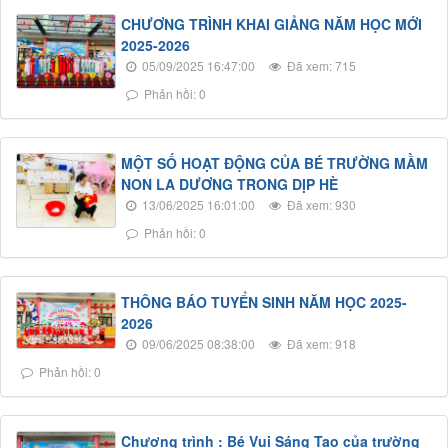
CHƯƠNG TRÌNH KHAI GIẢNG NĂM HỌC MỚI
2025-2026
05/09/2025 16:47:00
Đã xem: 715
Phản hồi: 0
MỘT SỐ HOẠT ĐỘNG CỦA BÉ TRƯỜNG MẦM
NON LA DƯƠNG TRONG DỊP HÈ
13/06/2025 16:01:00
Đã xem: 930
Phản hồi: 0
THÔNG BÁO TUYỂN SINH NĂM HỌC 2025-
2026
09/06/2025 08:38:00
Đã xem: 918
Phản hồi: 0
Chương trình : Bé Vui Sáng Tạo của trường