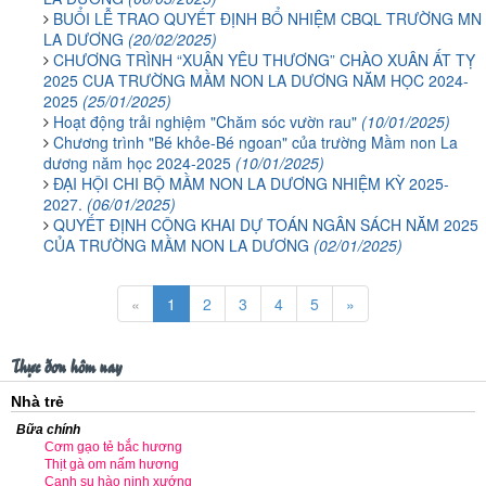
BUỔI LỄ TRAO QUYẾT ĐỊNH BỔ NHIỆM CBQL TRƯỜNG MN
LA DƯƠNG
(20/02/2025)
CHƯƠNG TRÌNH “XUÂN YÊU THƯƠNG” CHÀO XUÂN ẤT TỴ
2025 CUA TRƯỜNG MẦM NON LA DƯƠNG NĂM HỌC 2024-
2025
(25/01/2025)
Hoạt động trải nghiệm "Chăm sóc vườn rau"
(10/01/2025)
Chương trình "Bé khỏe-Bé ngoan" của trường Mầm non La
dương năm học 2024-2025
(10/01/2025)
ĐẠI HỘI CHI BỘ MẦM NON LA DƯƠNG NHIỆM KỲ 2025-
2027.
(06/01/2025)
QUYẾT ĐỊNH CÔNG KHAI DỰ TOÁN NGÂN SÁCH NĂM 2025
CỦA TRƯỜNG MẦM NON LA DƯƠNG
(02/01/2025)
«
1
2
3
4
5
»
Thực đơn hôm nay
Nhà trẻ
Bữa chính
Cơm gạo tẻ bắc hương
Thịt gà om nấm hương
Canh su hào ninh xướng