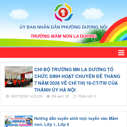
ỦY BAN NHÂN DÂN PHƯỜNG DƯƠNG NỘI
TRƯỜNG MẦM NON LA DƯƠNG
CHI BỘ TRƯỜNG MN LA DƯƠNG TỔ
CHỨC SINH HOẠT CHUYÊN ĐỀ THÁNG
7 NĂM 2026 VỀ CHỈ THỊ 16-CT/TW CỦA
THÀNH ỦY HÀ NỘI
18/07/2026 14:22:00
Đã xem: 30
Phản hồi: 0
Hướng dẫn tuyển sinh trực tuyến vào Mầm
non, Lớp 1, Lớp 6