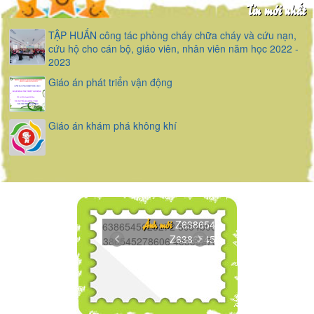
Tin mới nhất
TẬP HUẤN công tác phòng cháy chữa cháy và cứu nạn,
cứu hộ cho cán bộ, giáo viên, nhân viên năm học 2022 -
2023
Giáo án phát triển vận động
Giáo án khám phá không khí
Z6386545625272...
Ảnh mới
Z6386545278606...