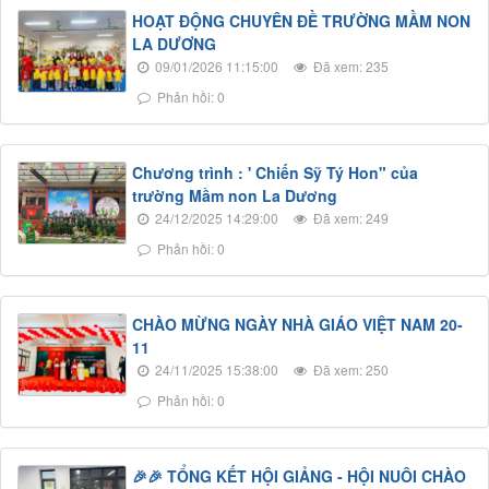
HOẠT ĐỘNG CHUYÊN ĐỀ TRƯỜNG MẦM NON
LA DƯƠNG
09/01/2026 11:15:00
Đã xem: 235
Phản hồi: 0
Chương trình : ' Chiến Sỹ Tý Hon" của
trường Mầm non La Dương
24/12/2025 14:29:00
Đã xem: 249
Phản hồi: 0
CHÀO MỪNG NGÀY NHÀ GIÁO VIỆT NAM 20-
11
24/11/2025 15:38:00
Đã xem: 250
Phản hồi: 0
🎉🎉 TỔNG KẾT HỘI GIẢNG - HỘI NUÔI CHÀO