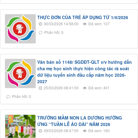
THỰC ĐƠN CỦA TRẺ ÁP DỤNG TỪ 1/4/2026
30/03/2026 14:58:00
Đã xem: 107
Phản hồi: 0
Văn bản số 1148/ SGDĐT-QLT v/v hướng dẫn
cha mẹ học sinh thực hiện công tác rà soát
dữ liệu tuyển sinh đầu cấp năm học 2026-
2027
25/03/2026 08:41:00
Đã xem: 401
Phản hồi: 0
TRƯỜNG MẦM NON LA DƯƠNG HƯỞNG
ỨNG “TUẦN LỄ ÁO DÀI” NĂM 2026
09/03/2026 08:47:00
Đã xem: 160