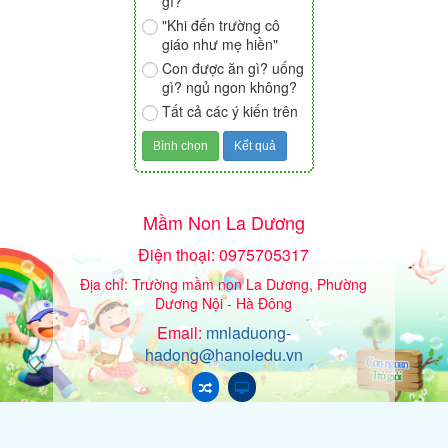
gì?
"Khi đến trường cô
giáo như mẹ hiền"
Con được ăn gì? uống
gì? ngủ ngon không?
Tất cả các ý kiến trên
Mầm Non La Dương
Điện thoại: 0975705317
Địa chỉ: Trường mầm non La Dương, Phường
Dương Nội - Hà Đông
Email:
mnladuong-
hadong@hanoiedu.vn