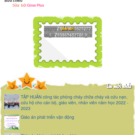
Bữa chiều
Sữa bột
Grow Plus
Z6386545625272...
Ảnh mới
Z6386545278606...
Tin mới nhất
TẬP HUẤN công tác phòng cháy chữa cháy và cứu nạn,
cứu hộ cho cán bộ, giáo viên, nhân viên năm học 2022 -
2023
Giáo án phát triển vận động