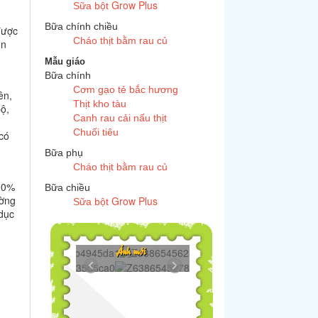
Grow Plus
Sữa bột
Bữa chính chiều
được
Cháo thịt bằm rau củ
ón
Mẫu giáo
Bữa chính
y
Cơm gạo tẻ bắc hương
ên,
Thịt kho tàu
ộ,
Canh rau cải nấu thịt
Chuối tiêu
 có
Bữa phụ
Cháo thịt bằm rau củ
100%
Bữa chiều
ường
Grow Plus
Sữa bột
 dục
Z6386545625272...
Ảnh mới
c
Z6386545278606...