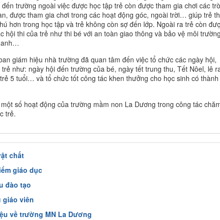
ẻ đến trường ngoài việc được học tập trẻ còn được tham gia chơi các tr
an, được tham gia chơi trong các hoạt động góc, ngoài trời… giúp trẻ t
hú hơn trong học tập và trẻ không còn sợ đến lớp. Ngoài ra trẻ còn đư
c hội thi của trẻ như thi bé với an toàn giao thông và bảo vệ môi trường
g anh…
an giám hiệu nhà trường đã quan tâm đến việc tổ chức các ngày hội,
 trẻ như: ngày hội đến trường của bé, ngày tết trung thu, Tết Nôel, lê r
trẻ 5 tuổi… và tổ chức tốt công tác khen thưởng cho học sinh có thành 
à một số hoạt động của trường mầm non La Dương trong công tác chă
c trẻ.
ật chất
iểm giáo dục
u đào tạo
 giáo viên
hiệu về trường MN La Dương