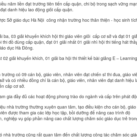
iều năm liền đạt trường tiên tiến cấp quận, chi bộ trong sạch vững mạ
i đạt danh hiệu lao động giỏi cấp quận.
ợc Sở giáo dục Hà Nội công nhận trường hoc thân thiện - học sinh tíc
ải ba, 03 giải khuyến khích hội thi giáo viên giỏi cấp cơ sở và đạt 01 giả
i thi đồ dùng cấp quận, đạt 01 giải nhất 01 giải nhì hội thi tiếng hát thầ
giáo dục Hà Đông.
t 02 giải khuyến khích, 01 giải ba hội thi thiết kế bài giảng E – Learnin
trường có 09 cán bộ, giáo viên, nhân viên đạt chiến sĩ thi đua, giáo vi
 sở và có nhiều đồng chí là cán bộ, giáo viên, nhân viên đạt danh hiệu 
iến cấp cơ sở.
ham gia đầy đủ các hoạt động phong trào do ngành và cấp trên phát độ
iệu nhà trường thường xuyên quan tâm, tạo điều kiện cho cán bộ, giáo
viên được tham gia các lớp học tập, bồi dưỡng để nâng cao trình độ
, nghiệp vụ góp phần nâng cao chất lượng chăm sóc giáo dục trẻ tron
.
ó nhà trường cũng rất quan tâm đến chất lượng công tác chăm sóc giá