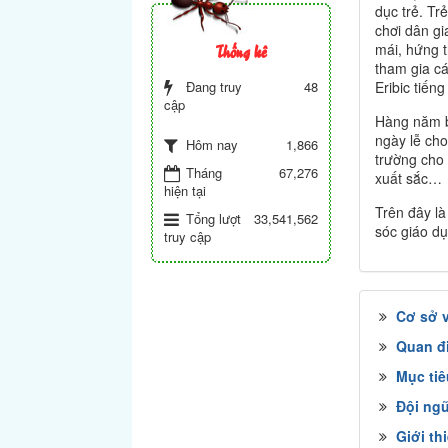
dục trẻ. Tr
chơi dân gi
Thống kê
mái, hứng t
tham gia cá
Đang truy
48
Eribic tiến
cập
Hàng năm b
ngày lễ cho
1,866
Hôm nay
trường cho 
Tháng
67,276
xuất sắc…
hiện tại
Trên đây l
Tổng lượt
33,541,562
sóc giáo dụ
truy cập
Cơ sở v
Quan đ
Mục tiê
Đội ngũ
Giới t