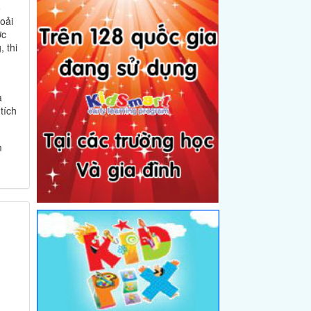
ò
hoải
ợc
, thi
a
tích
m