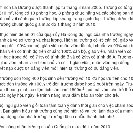
 non La Dương được thành lập từ tháng 8 năm 2005. Trường có tổng
2
.810 m
, tổng có 10 phòng học, 8 phòng chức năng và các phòng ban 
iên cố với cảnh quan trường lớp khang trang sạch đẹp. Trường được đ
trường chuẩn quốc gia mức độ 1 tháng 2 năm 2010.
thực hiện đề án 01 của quận ủy Hà Đông đội ngũ của nhà trường ngà
nh cả về số lượng và chất lượng. Hiện tại trường có 45 cán bộ, giáo vi
trong đó 100% cán bộ, giáo viên nhân viên đều đạt chuẩn và 93% cán b
nhân viên có trình độ trên chuẩn; 100% cán bộ, giáo viên, nhân viên có
in học trong đó có 71% có trình độ B và có 29% có trình độ A. Trường
giáo viên, nhân viên biên chế và có 11 giáo viên, nhân viên hợp đồng.
ết nạp được 04 đảng viên mới; hiện tại trường có 08 đảng viên.
trường đón tổng 400 học sinh đến trường với 10 lớp học ưu tiên cho 
được đến trường và 100% trẻ đến trường được học 2 buổi trên ngày. Tr
2
an thoáng mát, có diện tích sân chơi 1500m
, có mái vòm cho trẻ thể
các ngày hội, ngày lễ tránh nắng mưa đảm bảo an toàn cho trẻ.
Z6386545839918...
ội ngũ giáo viên giỏi toàn tâm toàn ý dành thời gian cho việc chăm só
ẻ. Ban giám hiệu nhà trường cũng thể hiện rõ vai trò lãnh đạo của mình
Z6386545439365...
oạt động của nhà trường. Trường đã có nhiều thành tích như:
Z6386545075732...
ược công nhận trường chuẩn Quốc gia mức độ 1 năm 2010.