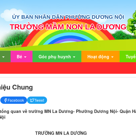
ỦY BAN NHÂN DÂN PHƯỜNG DƯƠNG NỘI
TRƯỜNG MẦM NON LA DƯƠNG
n
Bé
Góc phụ huynh
Hoạt động
Tuyể
hiệu Chung
Facebook
Tweet
u tổng quan về trường MN La Dương- Phường Dương Nội- Quận H
Nội
TRƯỜNG MN LA DƯƠNG