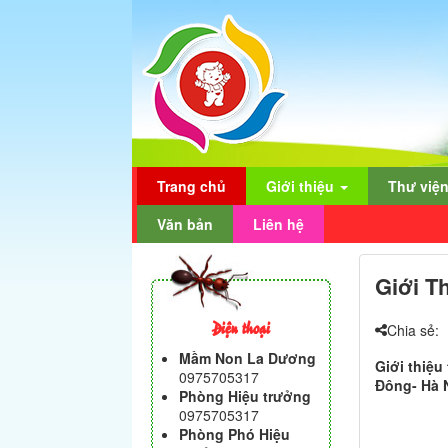
Trang chủ
Giới thiệu
Thư việ
Văn bản
Liên hệ
Giới T
Điện thoại
Chia sẻ:
Mầm Non La Dương
Giới thiệ
0975705317
Đông- Hà 
Phòng Hiệu trưởng
0975705317
Phòng Phó Hiệu