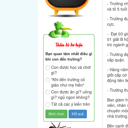
- Trường nh
và tổ 5 tuổ
- Trường đư
cực.
- Đạt 03 gi
01 giải B hộ
Thăm dò dư luận
trò ngành 
Bạn quan tâm nhất điều gì
- Trường đạ
khi con đến trường?
cấp quận.
Con được học và chơi
- Hàng năm 
gì?
giỏi cấp cơ
"Khi đến trường cô
động tiên t
giáo như mẹ hiền"
- Trường t
Con được ăn gì? uống
gì? ngủ ngon không?
Ban giám h
Tất cả các ý kiến trên
viên, nhân 
chuyên môn
nhà trường
Bên cạnh đ