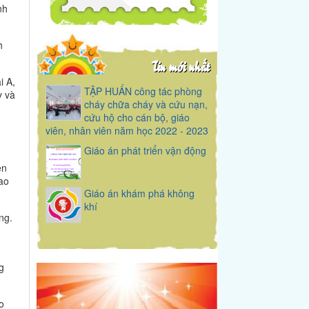
nh
h
Tin mới nhất
i A,
TẬP HUẤN công tác phòng
y và
cháy chữa cháy và cứu nạn,
cứu hộ cho cán bộ, giáo
viên, nhân viên năm học 2022 - 2023
g
Giáo án phát triển vận động
ên
lao
Giáo án khám phá không
khí
ng.
g
o