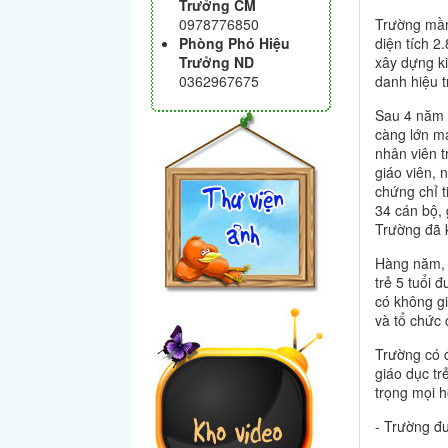
Trưởng CM
0978776850
Trường mầm
Phòng Phó Hiệu
diện tích 2
Trưởng ND
xây dựng k
0362967675
danh hiệu 
Sau 4 năm 
càng lớn mạ
nhân viên 
giáo viên, 
chứng chỉ t
34 cán bộ, 
Trường đã k
Hàng năm, 
trẻ 5 tuổi 
có không gi
và tổ chức 
Trường có đ
giáo dục tr
trọng mọi h
- Trường đ