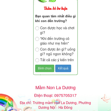
Thăm dò dư luận
Bạn quan tâm nhất điều gì
khi con đến trường?
Con được học và chơi
gì?
"Khi đến trường cô
giáo như mẹ hiền"
Con được ăn gì? uống
gì? ngủ ngon không?
Tất cả các ý kiến trên
Mầm Non La Dương
Điện thoại: 0975705317
Địa chỉ: Trường mầm non La Dương, Phường
Dương Nội - Hà Đông