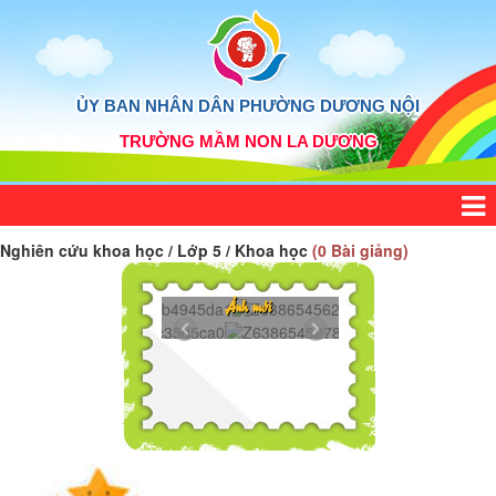
ỦY BAN NHÂN DÂN PHƯỜNG DƯƠNG NỘI
TRƯỜNG MẦM NON LA DƯƠNG
Nghiên cứu khoa học / Lớp 5 / Khoa học
(0 Bài giảng)
5839918...
Z6386545625272..
Ảnh mới
439365...
Z6386545278606...
075732...