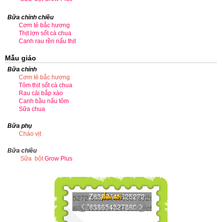
Bữa chính chiều
Cơm tẻ bắc hương
Thịt lợn sốt cà chua
Canh rau rền nấu thịt
Mẫu giáo
Bữa chính
Cơm tẻ bắc hương
Tôm thịt sốt cà chua
Rau cải bắp xào
Canh bầu nấu tôm
Sữa chua
Bữa phụ
Cháo vịt
Bữa chiều
Sữa bột
Grow Plus
Z6386545625272...
Ảnh mới
Z6386545278606...