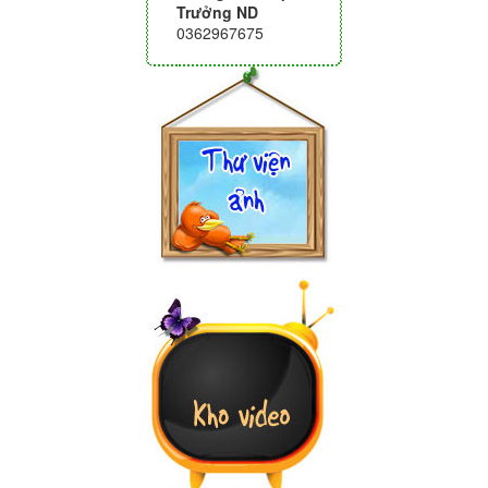
Trưởng ND
0362967675