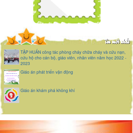
Tin mới nhất
TẬP HUẤN công tác phòng cháy chữa cháy và cứu nạn,
cứu hộ cho cán bộ, giáo viên, nhân viên năm học 2022 -
2023
Giáo án phát triển vận động
Giáo án khám phá không khí