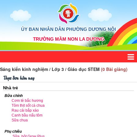
ỦY BAN NHÂN DÂN PHƯỜNG DƯƠNG NỘI
TRƯỜNG MẦM NON LA DƯƠNG
Sáng kiến kinh nghiệm / Lớp 3 / Giáo dục STEM
(0 Bài giảng)
Thực đơn hôm nay
Nhà trẻ
Bữa chính
Cơm tẻ bắc hương
Tôm thịt sốt cà chua
Rau cải bắp xào
Canh bầu nấu tôm
Sữa chua
Phụ chiều
Sữa bột Grow Plus