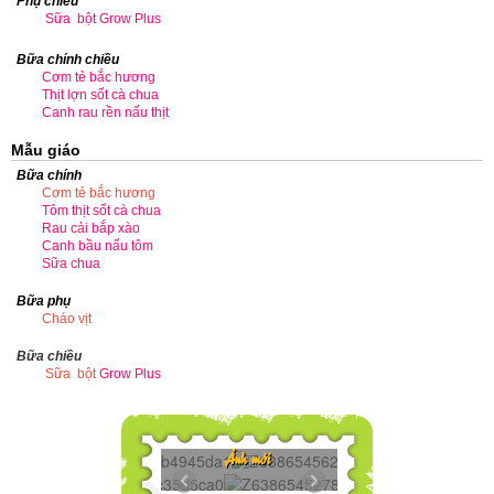
Phụ chiều
Sữa bột Grow Plus
Bữa chính chiều
Cơm tẻ bắc hương
Thịt lợn sốt cà chua
Canh rau rền nấu thịt
Mẫu giáo
Bữa chính
Cơm tẻ bắc hương
Tôm thịt sốt cà chua
Rau cải bắp xào
Canh bầu nấu tôm
Sữa chua
Bữa phụ
Cháo vịt
Bữa chiều
Sữa bột
Grow Plus
..
Z6386545625272...
Ảnh mới
.
Z6386545278606...