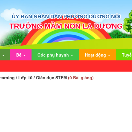
ỦY BAN NHÂN DÂN PHƯỜNG DƯƠNG NỘI
TRƯỜNG MẦM NON LA DƯƠNG
n
Bé
Góc phụ huynh
Hoạt động
Tuyể
learning / Lớp 10 / Giáo dục STEM
(0 Bài giảng)