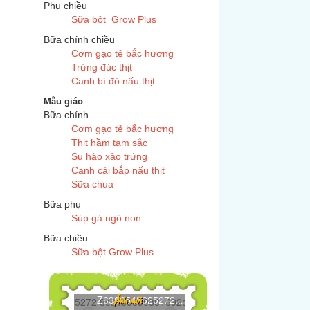
Phụ chiều
Sữa bột Grow Plus
Bữa chính chiều
Cơm gạo tẻ bắc hương
Trứng đúc thịt
Canh bí đỏ nấu thịt
Mẫu giáo
Bữa chính
Cơm gạo tẻ bắc hương
Thịt hầm tam sắc
Su hào xào trứng
Canh cải bắp nấu thịt
Sữa chua
Bữa phụ
Súp gà ngô non
Bữa chiều
Sữa bột Grow Plus
Z6386545625272...
Ảnh mới