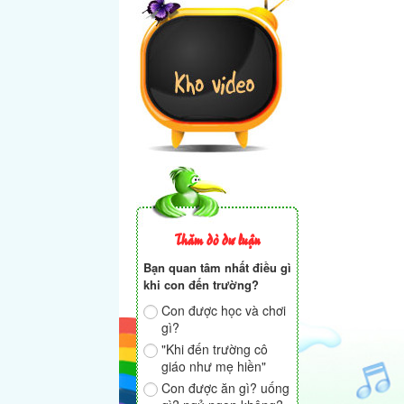
Thăm dò dư luận
Bạn quan tâm nhất điều gì
khi con đến trường?
Con được học và chơi
gì?
"Khi đến trường cô
giáo như mẹ hiền"
Con được ăn gì? uống