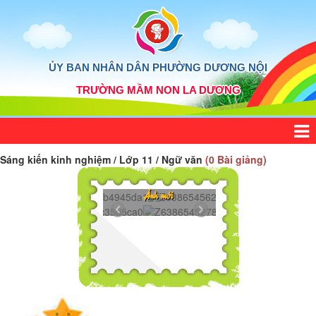
ỦY BAN NHÂN DÂN PHƯỜNG DƯƠNG NỘI
TRƯỜNG MẦM NON LA DƯƠNG
Sáng kiến kinh nghiệm / Lớp 11 / Ngữ văn
(0 Bài giảng)
45839918...
Z6386545625272
Ảnh mới
45439365...
Z6386545278606.
45075732...