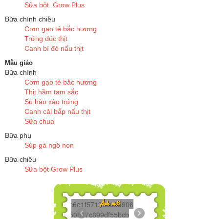
Sữa bột Grow Plus
Bữa chính chiều
Cơm gạo tẻ bắc hương
Trứng đúc thịt
Canh bí đỏ nấu thịt
Mẫu giáo
Bữa chính
Cơm gạo tẻ bắc hương
Thịt hầm tam sắc
Su hào xào trứng
Canh cải bắp nấu thịt
Sữa chua
Bữa phụ
Súp gà ngô non
Bữa chiều
Sữa bột Grow Plus
Z6386545625272...
Ảnh mới
Z6386545278606...