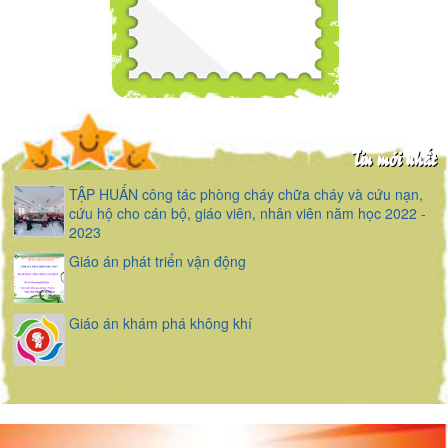
Tin mới nhất
TẬP HUẤN công tác phòng cháy chữa cháy và cứu nạn,
cứu hộ cho cán bộ, giáo viên, nhân viên năm học 2022 -
2023
Giáo án phát triển vận động
Giáo án khám phá không khí