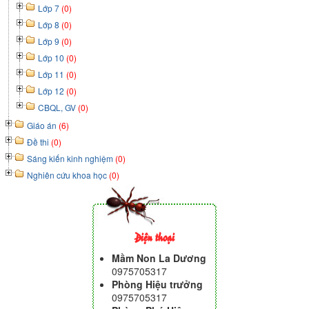
Lớp 7
(0)
Lớp 8
(0)
Lớp 9
(0)
Lớp 10
(0)
Lớp 11
(0)
Lớp 12
(0)
CBQL, GV
(0)
Giáo án
(6)
Đề thi
(0)
Sáng kiến kinh nghiệm
(0)
Nghiên cứu khoa học
(0)
Điện thoại
Mầm Non La Dương
0975705317
Phòng Hiệu trưởng
0975705317