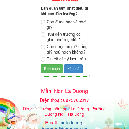
Bạn quan tâm nhất điều gì
khi con đến trường?
Con được học và chơi
gì?
"Khi đến trường cô
giáo như mẹ hiền"
Con được ăn gì? uống
gì? ngủ ngon không?
Tất cả các ý kiến trên
Mầm Non La Dương
Điện thoại: 0975705317
Địa chỉ: Trường mầm non La Dương, Phường
Dương Nội - Hà Đông
Email:
mnladuong-
hadong@hanoiedu.vn