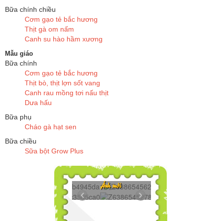
Bữa chính chiều
Cơm gạo tẻ bắc hương
Thịt gà om nấm
Canh su hào hầm xương
Mẫu giáo
Bữa chính
Cơm gạo tẻ bắc hương
Thịt bò, thịt lợn sốt vang
Canh rau mồng tơi nấu thịt
Dưa hấu
Bữa phụ
Cháo gà hạt sen
Bữa chiều
Sữa bột Grow Plus
Z6386545625272...
Ảnh mới
Z6386545278606...