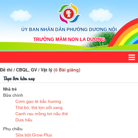
ỦY BAN NHÂN DÂN PHƯỜNG DƯƠNG NỘI
TRƯỜNG MẦM NON LA DƯƠNG
Đề thi / CBQL, GV / Vật lý
(0 Bài giảng)
Thực đơn hôm nay
Nhà trẻ
Bữa chính
Cơm gạo tẻ bắc hương
Thịt bò, thịt lợn sốt vang
Canh rau mồng tơi nấu thịt
Dưa hấu
Phụ chiều
Sữa bột Grow Plus