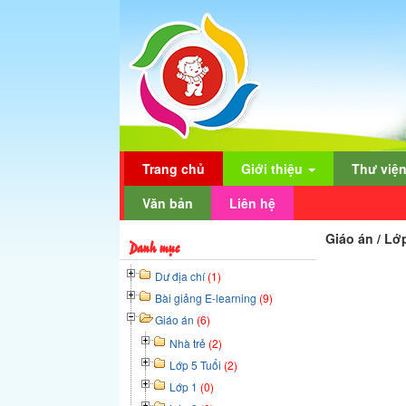
Trang chủ
Giới thiệu
Thư việ
Văn bản
Liên hệ
Giáo án / Lớ
Danh mục
Dư địa chí
(1)
Bài giảng E-learning
(9)
Giáo án
(6)
Nhà trẻ
(2)
Lớp 5 Tuổi
(2)
Lớp 1
(0)