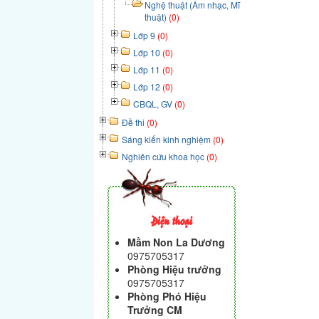
Nghệ thuật (Âm nhạc, Mĩ
thuật)
(0)
Lớp 9
(0)
Lớp 10
(0)
Lớp 11
(0)
Lớp 12
(0)
CBQL, GV
(0)
Đề thi
(0)
Sáng kiến kinh nghiệm
(0)
Nghiên cứu khoa học
(0)
Điện thoại
Mầm Non La Dương
0975705317
Phòng Hiệu trưởng
0975705317
Phòng Phó Hiệu
Trưởng CM