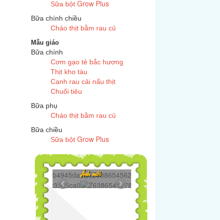
Grow Plus
Sữa bột
Bữa chính chiều
Cháo thịt bằm rau củ
Mẫu giáo
Bữa chính
Cơm gạo tẻ bắc hương
Thịt kho tàu
Canh rau cải nấu thịt
Chuối tiêu
Bữa phụ
Cháo thịt bằm rau củ
Bữa chiều
Grow Plus
Sữa bột
Z6386545625272...
Ảnh mới
Z6386545278606...