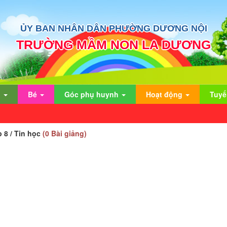
ỦY BAN NHÂN DÂN PHƯỜNG DƯƠNG NỘI
TRƯỜNG MẦM NON LA DƯƠNG
n
Bé
Góc phụ huynh
Hoạt động
Tuyể
p 8 / Tin học
(0 Bài giảng)