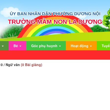
ỦY BAN NHÂN DÂN PHƯỜNG DƯƠNG NỘI
TRƯỜNG MẦM NON LA DƯƠNG
n
Bé
Góc phụ huynh
Hoạt động
Tuyể
 10 / Ngữ văn
(0 Bài giảng)