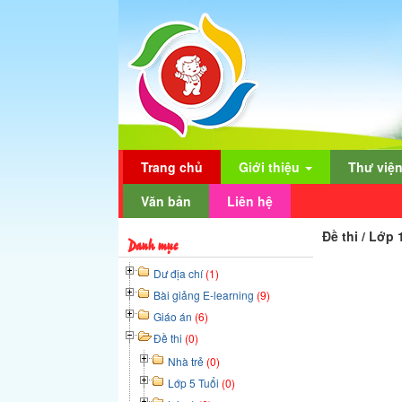
Trang chủ
Giới thiệu
Thư việ
Văn bản
Liên hệ
Đề thi / Lớp
Danh mục
Dư địa chí
(1)
Bài giảng E-learning
(9)
Giáo án
(6)
Đề thi
(0)
Nhà trẻ
(0)
Lớp 5 Tuổi
(0)