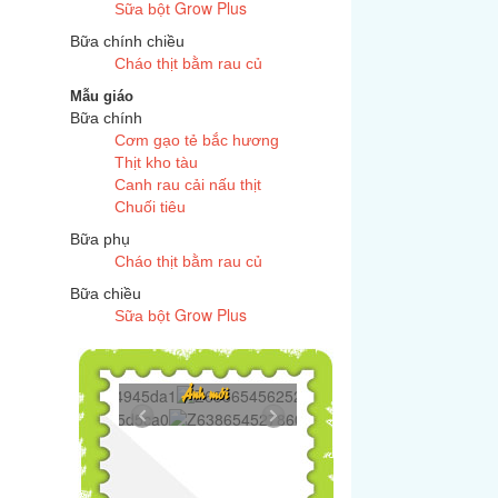
Grow Plus
Sữa bột
Bữa chính chiều
Cháo thịt bằm rau củ
Mẫu giáo
Bữa chính
Cơm gạo tẻ bắc hương
Thịt kho tàu
Canh rau cải nấu thịt
Chuối tiêu
Bữa phụ
Cháo thịt bằm rau củ
Bữa chiều
Grow Plus
Sữa bột
Z6386545625272...
Ảnh mới
Z6386545278606...