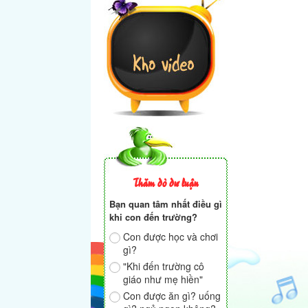
Thăm dò dư luận
Bạn quan tâm nhất điều gì
khi con đến trường?
Con được học và chơi
gì?
"Khi đến trường cô
giáo như mẹ hiền"
Con được ăn gì? uống