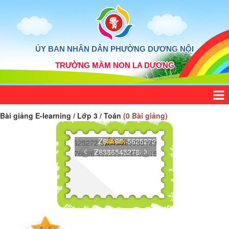
ỦY BAN NHÂN DÂN PHƯỜNG DƯƠNG NỘI
TRƯỜNG MẦM NON LA DƯƠNG
Bài giảng E-learning / Lớp 3 / Toán
(0 Bài giảng)
Z6386545625272...
Ảnh mới
Z6386545278606...