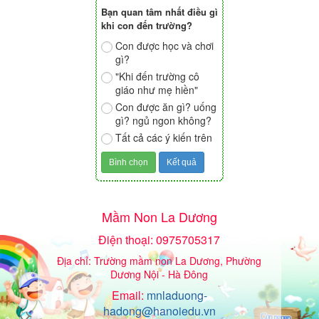
Bạn quan tâm nhất điều gì
khi con đến trường?
Con được học và chơi
gì?
"Khi đến trường cô
giáo như mẹ hiền"
Con được ăn gì? uống
gì? ngủ ngon không?
Tất cả các ý kiến trên
Mầm Non La Dương
Điện thoại: 0975705317
Địa chỉ: Trường mầm non La Dương, Phường
Dương Nội - Hà Đông
Email:
mnladuong-
hadong@hanoiedu.vn