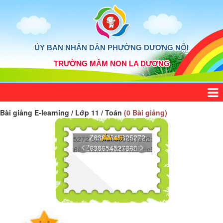
ỦY BAN NHÂN DÂN PHƯỜNG DƯƠNG NỘI
TRƯỜNG MẦM NON LA DƯƠNG
Bài giảng E-learning / Lớp 11 / Toán
(0 Bài giảng)
Z6386545625272...
Ảnh mới
Z6386545278606...