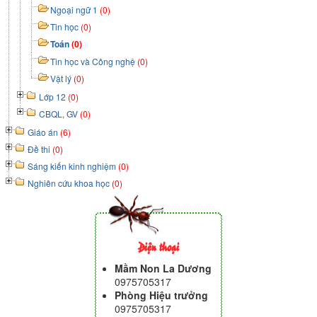
Ngoại ngữ 1
(0)
Tin học
(0)
Toán
(0)
Tin học và Công nghệ
(0)
Vật lý
(0)
Lớp 12
(0)
CBQL, GV
(0)
Giáo án
(6)
Đề thi
(0)
Sáng kiến kinh nghiệm
(0)
Nghiên cứu khoa học
(0)
Điện thoại
Mầm Non La Dương
0975705317
Phòng Hiệu trưởng
0975705317