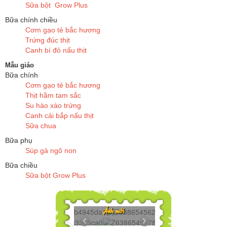
Sữa bột Grow Plus
Bữa chính chiều
Cơm gạo tẻ bắc hương
Trứng đúc thịt
Canh bí đỏ nấu thịt
Mẫu giáo
Bữa chính
Cơm gạo tẻ bắc hương
Thịt hầm tam sắc
Su hào xào trứng
Canh cải bắp nấu thịt
Sữa chua
Bữa phụ
Súp gà ngô non
Bữa chiều
Sữa bột Grow Plus
...
Z6386545625272...
Ảnh mới
..
Z6386545278606...