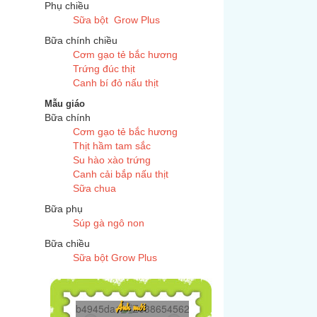
Phụ chiều
Sữa bột Grow Plus
Bữa chính chiều
Cơm gạo tẻ bắc hương
Trứng đúc thịt
Canh bí đỏ nấu thịt
Mẫu giáo
Bữa chính
Cơm gạo tẻ bắc hương
Thịt hầm tam sắc
Su hào xào trứng
Canh cải bắp nấu thịt
Sữa chua
Bữa phụ
Súp gà ngô non
Bữa chiều
Sữa bột Grow Plus
Z6386545625272...
Ảnh mới