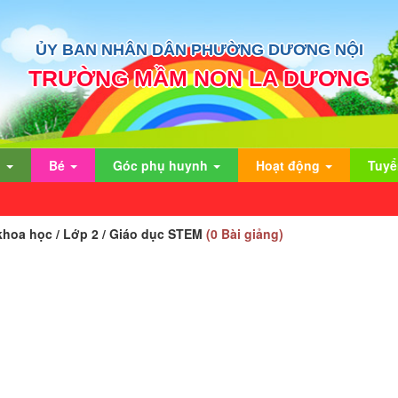
ỦY BAN NHÂN DÂN PHƯỜNG DƯƠNG NỘI
TRƯỜNG MẦM NON LA DƯƠNG
n
Bé
Góc phụ huynh
Hoạt động
Tuyể
khoa học / Lớp 2 / Giáo dục STEM
(0 Bài giảng)