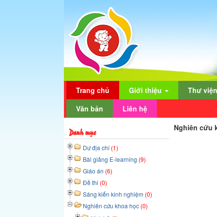
Trang chủ
Giới thiệu
Thư việ
Văn bản
Liên hệ
Nghiên cứu 
Danh mục
Dư địa chí
(1)
Bài giảng E-learning
(9)
Giáo án
(6)
Đề thi
(0)
Sáng kiến kinh nghiệm
(0)
Nghiên cứu khoa học
(0)