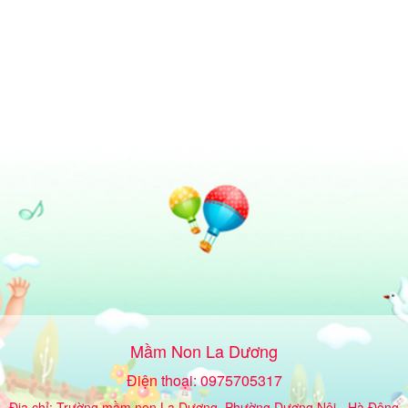
Mầm Non La Dương
Điện thoại: 0975705317
Địa chỉ: Trường mầm non La Dương, Phường Dương Nội - Hà Đông