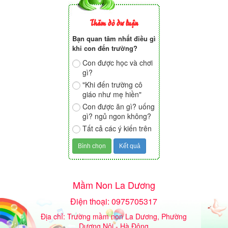
Thăm dò dư luận
Bạn quan tâm nhất điều gì
khi con đến trường?
Con được học và chơi
gì?
"Khi đến trường cô
giáo như mẹ hiền"
Con được ăn gì? uống
gì? ngủ ngon không?
Tất cả các ý kiến trên
Mầm Non La Dương
Điện thoại: 0975705317
Địa chỉ: Trường mầm non La Dương, Phường
Dương Nội - Hà Đông