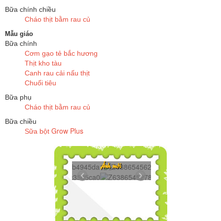
Bữa chính chiều
Cháo thịt bằm rau củ
Mẫu giáo
Bữa chính
Cơm gạo tẻ bắc hương
Thịt kho tàu
Canh rau cải nấu thịt
Chuối tiêu
Bữa phụ
Cháo thịt bằm rau củ
Bữa chiều
Grow Plus
Sữa bột
Z6386545625272...
Ảnh mới
Z6386545278606...