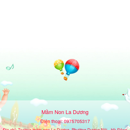
Mầm Non La Dương
Điện thoại: 0975705317
Địa chỉ: Trường mầm non La Dương, Phường Dương Nội - Hà Đông