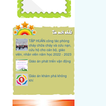
Tin mới nhất
TẬP HUẤN công tác phòng
cháy chữa cháy và cứu nạn,
cứu hộ cho cán bộ, giáo
viên, nhân viên năm học 2022 - 2023
Giáo án phát triển vận động
Giáo án khám phá không
khí