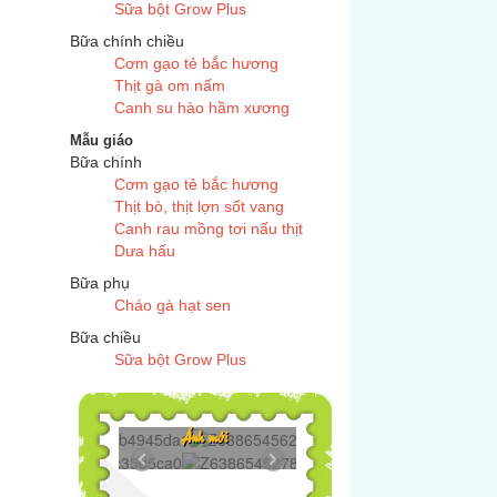
Sữa bột Grow Plus
Bữa chính chiều
Cơm gạo tẻ bắc hương
Thịt gà om nấm
Canh su hào hầm xương
Mẫu giáo
Bữa chính
Cơm gạo tẻ bắc hương
Thịt bò, thịt lợn sốt vang
Canh rau mồng tơi nấu thịt
Dưa hấu
Bữa phụ
Cháo gà hạt sen
Bữa chiều
Sữa bột Grow Plus
Z6386545625272...
Ảnh mới
Z6386545278606...