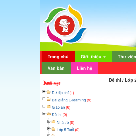
Trang chủ
Giới thiệu
Thư việ
Văn bản
Liên hệ
Đề thi / Lớp
Danh mục
Dư địa chí
(1)
Bài giảng E-learning
(9)
Giáo án
(6)
Đề thi
(0)
Nhà trẻ
(0)
Lớp 5 Tuổi
(0)