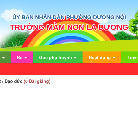
ỦY BAN NHÂN DÂN PHƯỜNG DƯƠNG NỘI
TRƯỜNG MẦM NON LA DƯƠNG
n
Bé
Góc phụ huynh
Hoạt động
Tuyể
 2 / Đạo đức
(0 Bài giảng)