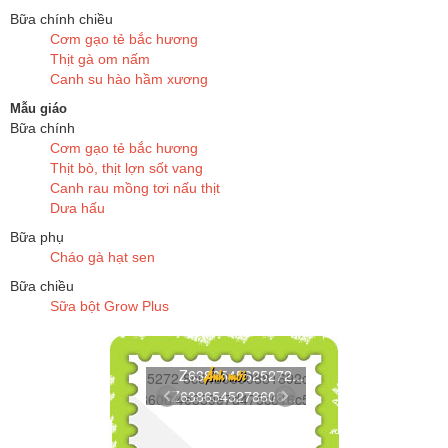
Bữa chính chiều
Cơm gạo tẻ bắc hương
Thịt gà om nấm
Canh su hào hầm xương
Mẫu giáo
Bữa chính
Cơm gạo tẻ bắc hương
Thịt bò, thịt lợn sốt vang
Canh rau mồng tơi nấu thịt
Dưa hấu
Bữa phụ
Cháo gà hạt sen
Bữa chiều
Sữa bột Grow Plus
Z6386545625272...
Ảnh mới
Z6386545278606...