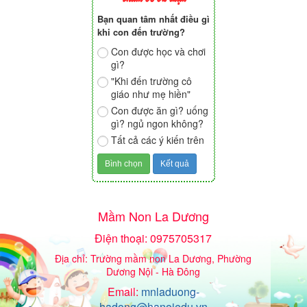
Bạn quan tâm nhất điều gì
khi con đến trường?
Con được học và chơi
gì?
"Khi đến trường cô
giáo như mẹ hiền"
Con được ăn gì? uống
gì? ngủ ngon không?
Tất cả các ý kiến trên
Mầm Non La Dương
Điện thoại: 0975705317
Địa chỉ: Trường mầm non La Dương, Phường
Dương Nội - Hà Đông
Email:
mnladuong-
hadong@hanoiedu.vn