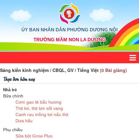
ỦY BAN NHÂN DÂN PHƯỜNG DƯƠNG NỘI
TRƯỜNG MẦM NON LA DƯƠNG
Sáng kiến kinh nghiệm / CBQL, GV / Tiếng Việt
(0 Bài giảng)
Thực đơn hôm nay
Nhà trẻ
Bữa chính
Cơm gạo tẻ bắc hương
Thịt bò, thịt lợn sốt vang
Canh rau mồng tơi nấu thịt
Dưa hấu
Phụ chiều
Sữa bột Grow Plus