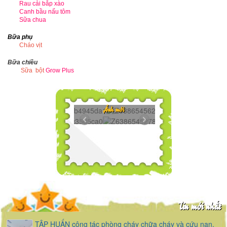
Rau cải bắp xào
Canh bầu nấu tôm
Sữa chua
Bữa phụ
Cháo vịt
Bữa chiều
Sữa bột
Grow Plus
45839918...
Z6386545625272.
Ảnh mới
45439365...
Z6386545278606..
45075732...
Tin mới nhất
TẬP HUẤN công tác phòng cháy chữa cháy và cứu nạn,