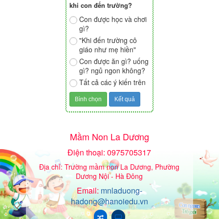
khi con đến trường?
Con được học và chơi
gì?
"Khi đến trường cô
giáo như mẹ hiền"
Con được ăn gì? uống
gì? ngủ ngon không?
Tất cả các ý kiến trên
Mầm Non La Dương
Điện thoại: 0975705317
Địa chỉ: Trường mầm non La Dương, Phường
Dương Nội - Hà Đông
Email:
mnladuong-
hadong@hanoiedu.vn