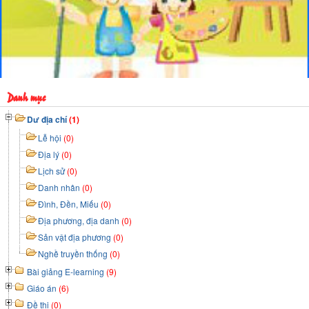
Danh mục
Dư địa chí
(1)
Lễ hội
(0)
Địa lý
(0)
Lịch sử
(0)
Danh nhân
(0)
Đình, Đền, Miếu
(0)
Địa phương, địa danh
(0)
Sản vật địa phương
(0)
Nghề truyền thống
(0)
Bài giảng E-learning
(9)
Giáo án
(6)
Đề thi
(0)