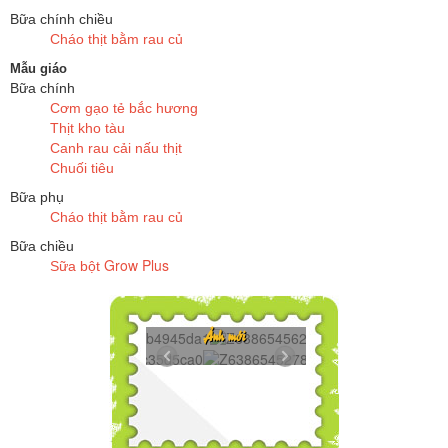
Bữa chính chiều
Cháo thịt bằm rau củ
Mẫu giáo
Bữa chính
Cơm gạo tẻ bắc hương
Thịt kho tàu
Canh rau cải nấu thịt
Chuối tiêu
Bữa phụ
Cháo thịt bằm rau củ
Bữa chiều
Grow Plus
Sữa bột
45839918...
Z6386545625272
Ảnh mới
45439365...
Z6386545278606.
45075732...