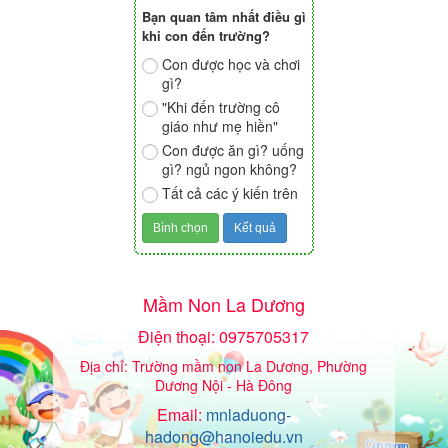
Bạn quan tâm nhất điều gì
khi con đến trường?
Con được học và chơi
gì?
"Khi đến trường cô
giáo như mẹ hiền"
Con được ăn gì? uống
gì? ngủ ngon không?
Tất cả các ý kiến trên
Mầm Non La Dương
Điện thoại: 0975705317
Địa chỉ: Trường mầm non La Dương, Phường
Dương Nội - Hà Đông
Email:
mnladuong-
hadong@hanoiedu.vn