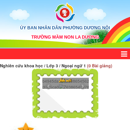
ỦY BAN NHÂN DÂN PHƯỜNG DƯƠNG NỘI
TRƯỜNG MẦM NON LA DƯƠNG
Nghiên cứu khoa học / Lớp 3 / Ngoại ngữ 1
(0 Bài giảng)
5839918...
Z6386545625272..
Ảnh mới
5439365...
Z6386545278606...
5075732...