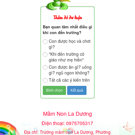
Thăm dò dư luận
Bạn quan tâm nhất điều gì
khi con đến trường?
Con được học và chơi
gì?
"Khi đến trường cô
giáo như mẹ hiền"
Con được ăn gì? uống
gì? ngủ ngon không?
Tất cả các ý kiến trên
Mầm Non La Dương
Điện thoại: 0975705317
Địa chỉ: Trường mầm non La Dương, Phường