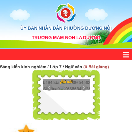
ỦY BAN NHÂN DÂN PHƯỜNG DƯƠNG NỘI
TRƯỜNG MẦM NON LA DƯƠNG
Sáng kiến kinh nghiệm / Lớp 7 / Ngữ văn
(0 Bài giảng)
839918...
Z6386545625272...
Ảnh mới
39365...
Z6386545278606...
075732...