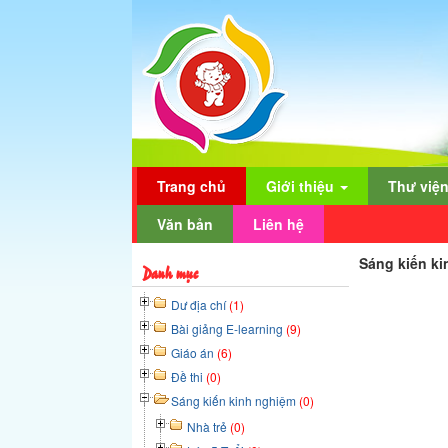
Trang chủ
Giới thiệu
Thư việ
Văn bản
Liên hệ
Sáng kiến ki
Danh mục
Dư địa chí
(1)
Bài giảng E-learning
(9)
Giáo án
(6)
Đề thi
(0)
Sáng kiến kinh nghiệm
(0)
Nhà trẻ
(0)