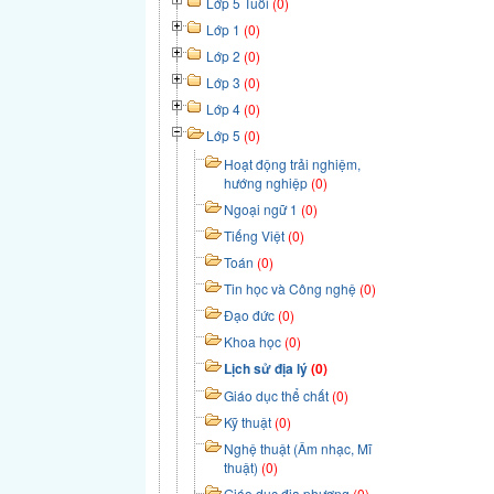
Lớp 5 Tuổi
(0)
Lớp 1
(0)
Lớp 2
(0)
Lớp 3
(0)
Lớp 4
(0)
Lớp 5
(0)
Hoạt động trải nghiệm,
hướng nghiệp
(0)
Ngoại ngữ 1
(0)
Tiếng Việt
(0)
Toán
(0)
Tin học và Công nghệ
(0)
Đạo đức
(0)
Khoa học
(0)
Lịch sử địa lý
(0)
Giáo dục thể chất
(0)
Kỹ thuật
(0)
Nghệ thuật (Âm nhạc, Mĩ
thuật)
(0)
Giáo dục địa phương
(0)