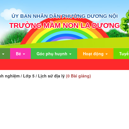
ỦY BAN NHÂN DÂN PHƯỜNG DƯƠNG NỘI
TRƯỜNG MẦM NON LA DƯƠNG
n
Bé
Góc phụ huynh
Hoạt động
Tuyể
nh nghiệm / Lớp 5 / Lịch sử địa lý
(0 Bài giảng)