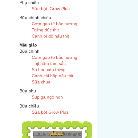
Phụ chiều
Sữa bột Grow Plus
Bữa chính chiều
Cơm gạo tẻ bắc hương
Trứng đúc thịt
Canh bí đỏ nấu thịt
Mẫu giáo
Bữa chính
Cơm gạo tẻ bắc hương
Thịt hầm tam sắc
Su hào xào trứng
Canh cải bắp nấu thịt
Sữa chua
Bữa phụ
Súp gà ngô non
Bữa chiều
Sữa bột Grow Plus
918...
Z6386545625272...
Ảnh mới