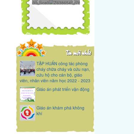
365...
Z6386545278606...
732...
Tin mới nhất
TẬP HUẤN công tác phòng
cháy chữa cháy và cứu nạn,
cứu hộ cho cán bộ, giáo
viên, nhân viên năm học 2022 - 2023
Giáo án phát triển vận động
Giáo án khám phá không
khí